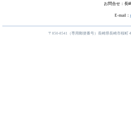
お問合せ：長
Tel：822-
E-mail：
〒850-8541（専用郵便番号）長崎県長崎市桜町４番１号 TE