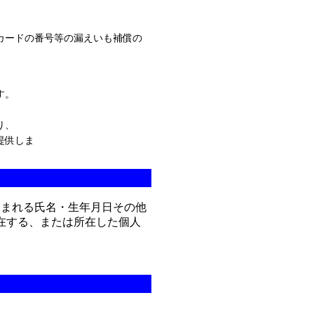
カードの番号等の漏えいも補償の
す。
より、
提供しま
含まれる氏名・生年月日その他
在する、または所在した個人