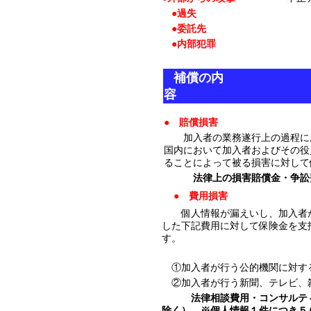
●過失
セキュリティ設
●委託先
委託先での
●内部犯罪
従業員、派
補償の内
容
● 賠償損害
加入者の業務遂行上の過程に
国内において加入者およびその役
ることによって被る損害に対して
法律上の損害賠償金・争訟
● 費用損害
個人情報が漏えいし、加入者が
した下記費用に対して保険金を支
す。
①加入者が行う公的機関に対す
②加入者が行う新聞、テレビ、
法律相談費用・コンサルテ
除く） ※個人情報１件につき５