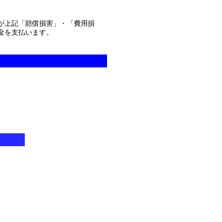
が上記「賠償損害」・「費用損
金を支払います。