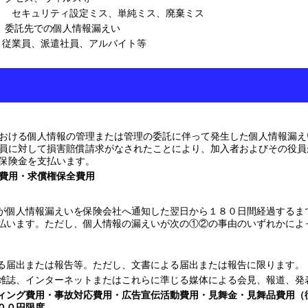
定ミス、単純ミス、廃棄ミス
個人情報漏えい
遣社員、アルバイト等
おける個人情報の管理または管理の委託に伴って発生した個人情報漏え
員に対して損害賠償請求がなされたことにより、加入者およびその役員
保険金を支払います。
費用・求償権保全費用
個人情報漏えいを保険会社へ通知した翌日から１８０日間経過するま
払います。ただし、個人情報の漏えいが次の①②の事由のいずれかによ
る届出または報告等。ただし、文書による届出または報告に限ります。
雑誌、インターネットまたはこれらに準じる媒体による会見、報道、発
ィング費用・事故対応費用・広告宣伝活動費用・見舞金・見舞品費用（
００円限度